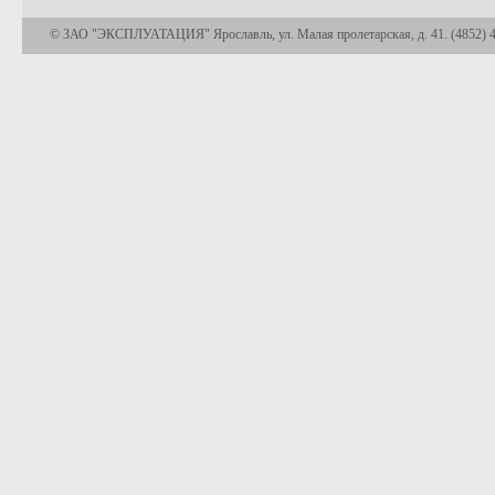
© ЗАО "ЭКСПЛУАТАЦИЯ" Ярославль, ул. Малая пролетарская, д. 41. (4852) 45