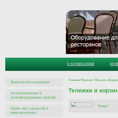
О КОМПАНИИ
НО
/
/
Главная
Каталог
Каталог оборуд
Комплексное оснащение
Тележки и корзи
Антисептические и
дезинфицирующие средства
Товар 1
Прайс-лист запчастей и
комплектующих