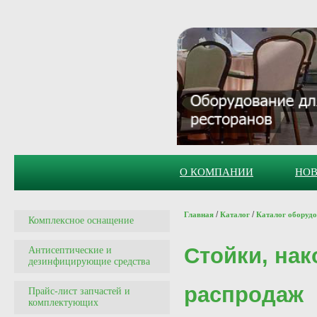
О КОМПАНИИ
НО
/
/
Главная
Каталог
Каталог оборуд
Комплексное оснащение
Стойки, нак
Антисептические и
дезинфицирующие средства
распродаж
Прайс-лист запчастей и
комплектующих